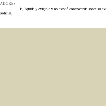
jadores.
RADORES
da era vencida, líquida y exigible y no existió controversia sobre su ex
judicial.