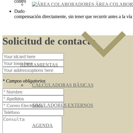
controversia sobre su existencia o cuantía por parte de los traba
ÁREA COLABO
Dado que en este caso se cumplieron todos los requisitos (la deu
compensación directamente, sin tener que recurrir antes a la vía 
Solicitud de contacto
HERRAMIENTAS
* Campos obligatorios
CALCULADORAS BÁSICAS
SIMULADORES EXTERNOS
AGENDA