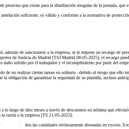
e preaviso que existe para la distribución irregular de la jornada, que e
 antelación suficiente, es válido y conforme a la normativa de protecci
ad, además de sancionarse a la empresa, se le impone un recargo de pres
erior de Justicia de Madrid [TSJ Madrid 08-05-2025], el recargo puede
o daño sufrido por el trabajador y el incumplimiento por parte del empr
o de no realizar ciertas tareas en solitario –debido al riesgo que ello 
e la obligación de garantizar la seguridad de su plantilla, incluso antic
 lo largo de diez meses a través de descuentos en nómina que efectuó de 
o la razón a la empresa [TS 21-05-2025]:
de sus empleados las cantidades erróneamente abonadas en exceso. Eso s