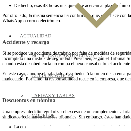
De hecho, esas 48 horas ni siquiera se acercan al plazo mínimo d
Por otro lado, la misma sentencia ha confirmado que, si se hace con la
WhatsApp o correo electrónico.
ACTUALIDAD
Accidente y recargo
Si se produce un accidente de trabajo por falta de medidas de segurid
NOTICIAS DE ACTUALIDAD
incumplido una medida de seguridad? Pues bien, según el Tribunal Sup
cuando esta desobediencia no rompa el nexo causal entre el accidente 
En este caso, aunque el trabajador desobedeció la orden de su encargad
GUIAS PRACTICAS
inadecuado. Por tanto, la responsabilidad recae en la empresa, que tien
TARIFAS Y TABLAS
Descuentos en nómina
Una empresa decidió regularizar el exceso de un complemento salarial a
MODELOS
sindicatos reclamaron ante los tribunales. Sin embargo, éstos han dad
La empresa puede descontar de manera unilateral en la nómina 