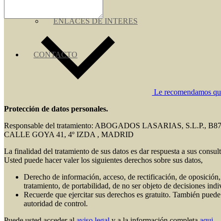
ENLACES DE INTERES
CONTACTO
Le recomendamos que l
Protección de datos personales.
Responsable del tratamiento: ABOGADOS LASARIAS, S.L.P., B8
CALLE GOYA 41, 4º IZDA , MADRID
La finalidad del tratamiento de sus datos es dar respuesta a sus consul
Usted puede hacer valer los siguientes derechos sobre sus datos,
Derecho de información, acceso, de rectificación, de oposición, 
tratamiento, de portabilidad, de no ser objeto de decisiones ind
Recuerde que ejercitar sus derechos es gratuito. También puede
autoridad de control.
Puede usted acceder al
aviso legal
y a la información completa
aqui